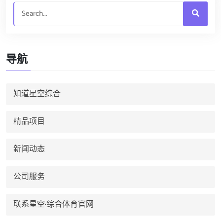
导航
知道星空综合
精品项目
新闻动态
公司服务
联系星空·综合体育官网