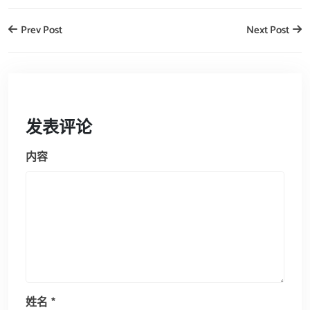
Prev Post
Next Post
发表评论
内容
姓名
*