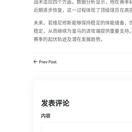
战术适应四个方面。数据分析显示，他在赛季
近期逐步恢复，这一过程体现了顶级球员在高
未来，若维尼修斯能够保持稳定的体能储备，
稳定，从而继续为皇马的进攻端提供重要支持
赛季的起伏轨迹及潜在发展趋势。
Prev Post
发表评论
内容