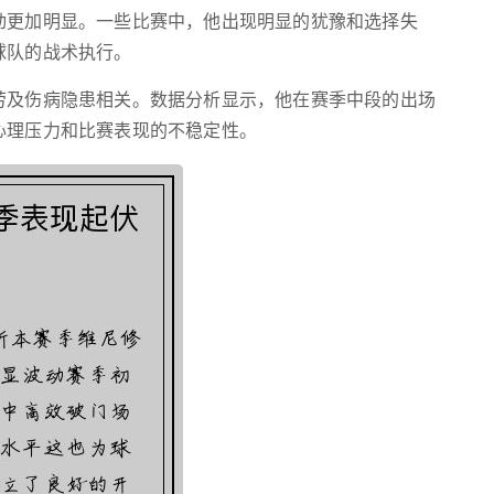
动更加明显。一些比赛中，他出现明显的犹豫和选择失
球队的战术执行。
劳及伤病隐患相关。数据分析显示，他在赛季中段的出场
心理压力和比赛表现的不稳定性。