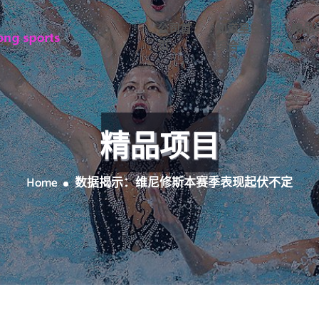
公司首
知道星空
精品
页
综合
目
精品项目
Home
数据揭示：维尼修斯本赛季表现起伏不定