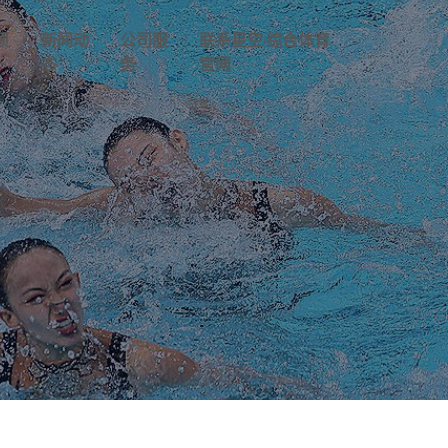
项
新闻动
公司服
联系星空·综合体育
态
务
官网