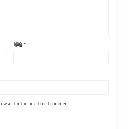
邮箱
*
browser for the next time I comment.