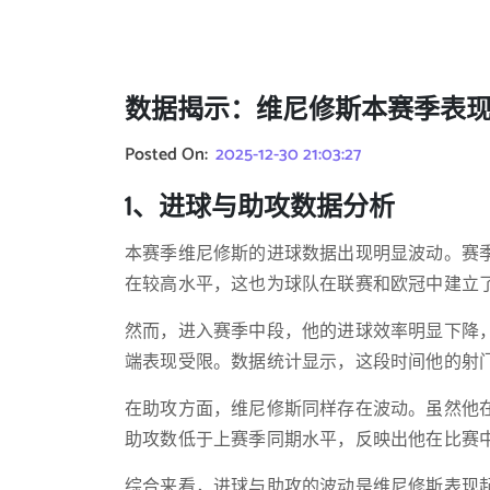
数据揭示：维尼修斯本赛季表
Posted On:
2025-12-30 21:03:27
1、进球与助攻数据分析
本赛季维尼修斯的进球数据出现明显波动。赛
在较高水平，这也为球队在联赛和欧冠中建立
然而，进入赛季中段，他的进球效率明显下降
端表现受限。数据统计显示，这段时间他的射
在助攻方面，维尼修斯同样存在波动。虽然他
助攻数低于上赛季同期水平，反映出他在比赛
综合来看，进球与助攻的波动是维尼修斯表现