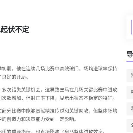
现起伏不定
导
季初期，他在连续几场比赛中高效破门，场均进球率保持
了良好的开局。
，多次错失关键机会，这导致皇马在几场关键比赛中进攻
门次数增加，但射正率下降，显示出状态不稳定的特征。
在部分比赛中能够贡献精准传球和关键助攻，但整体场均
中的创造力和决策能力受到一定影响。
起伏的重要指标，也直接影响了皇马整体进攻效率。