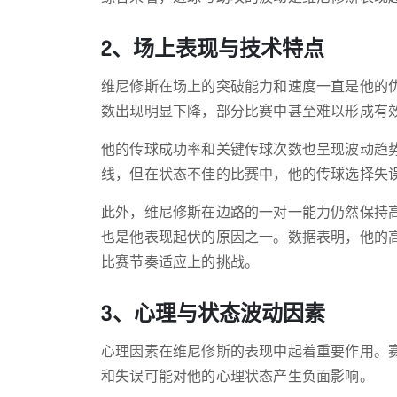
2、场上表现与技术特点
维尼修斯在场上的突破能力和速度一直是他的
数出现明显下降，部分比赛中甚至难以形成有
他的传球成功率和关键传球次数也呈现波动趋
线，但在状态不佳的比赛中，他的传球选择失
此外，维尼修斯在边路的一对一能力仍然保持
也是他表现起伏的原因之一。数据表明，他的
比赛节奏适应上的挑战。
3、心理与状态波动因素
心理因素在维尼修斯的表现中起着重要作用。
和失误可能对他的心理状态产生负面影响。