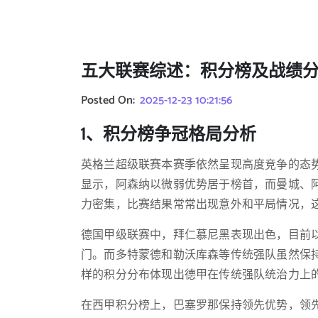
五大联赛综述：积分榜及战绩
Posted On:
2025-12-23 10:21:56
1、积分榜争冠格局分析
英格兰超级联赛本赛季依然呈现高度竞争的态
显示，阿森纳以微弱优势居于榜首，而曼城、
力密集，比赛结果常常出现意外和平局情况，
德国甲级联赛中，拜仁慕尼黑表现出色，目前
门。而多特蒙德和勒沃库森等传统强队虽然保
样的积分分布体现出德甲在传统强队统治力上
在西甲积分榜上，巴塞罗那保持领先优势，领