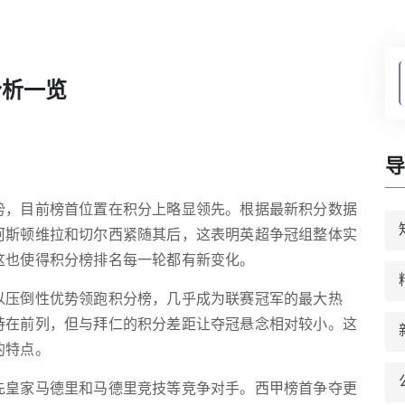
分析一览
导
势，目前榜首位置在积分上略显领先。根据最新积分数据
阿斯顿维拉和切尔西紧随其后，这表明英超争冠组整体实
这也使得积分榜排名每一轮都有新变化。
以压倒性优势领跑积分榜，几乎成为联赛冠军的最大热
持在前列，但与拜仁的积分差距让夺冠悬念相对较小。这
的特点。
先皇家马德里和马德里竞技等竞争对手。西甲榜首争夺更