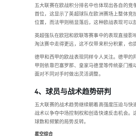
五大联赛在欧战积分排名中也体现出各自的竞
首位，这显示了英超球队在欧洲赛场上整体竞
位置，而法甲则稍显落后，这种欧战表现可以
英超强队在欧冠和欧联等赛事中的表现直接影
淘汰赛中走得更远，这不仅带来积分积累，也
德甲和西甲的欧战表现同样令人关注。德甲的
甲则依靠巴塞罗那、皇家马德里等传统豪门推
面对不同对手时做出灵活调整。
4、球员与战术趋势研判
五大联赛的战术趋势继续朝着高强度压迫与快
战术以争夺中场控制权和创造快速反击机会。
球数和频繁的局势反转。
星空综合