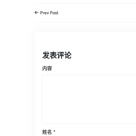
Prev Post
发表评论
内容
姓名
*