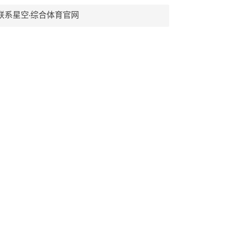
联系星空·综合体育官网