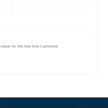
browser for the next time I comment.