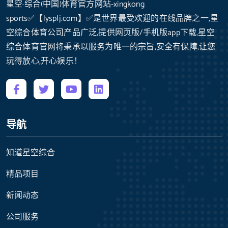
星空·综合(中国)体育官方网站-xingkong
sports✅【lysplj.com】✅是世界最受欢迎的在线品牌之一,星
空综合体育公司产品广泛,提供网页版/手机版app下载,星空
综合体育官网将秉承以服务为唯一的宗旨,安全有保障,让您
玩得放心,开心娱乐！
导航
知道星空综合
精品项目
新闻动态
公司服务