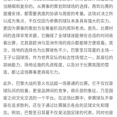
当精细和复杂的。从赛事的策划到球场的选择，再到比赛的
直播安排，都需要高度的协调与周密的考量。这场对决之所
以成为焦点，不仅仅因为参赛的球队本身具有强大的实力，
更因为赛事的策划方在筹备阶段的周到考虑。首先，比赛时
间的选择非常关键，它确保了全球球迷能够在合适的时间收
看比赛，尤其是欧洲与亚洲市场的观众都能够方便观看。其
次，场地的选择也为比赛增色不少。巴黎圣日耳曼的主场——
王子公园球场，作为世界足坛的标志性场馆之一，其座位的
容纳能力、场地设施的先进程度，以及对于比赛氛围的营
造，都让这场赛事更具吸引力。
此外，巴黎大战的意义也远超一场普通的比赛。它不仅仅是
球队间的较量，更是品牌间的竞争，俱乐部的象征，乃至国
家之间文化交流的一个平台。在这场比赛中，参赛球队不单
是在追求胜利，还在于通过比赛展示各自的足球文化和理
念。例如，巴黎圣日耳曼不仅是法国足球的代表，同时也是