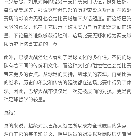
不少悬念。如果对阵的是另一支传统豪门队伍，例如巴萨、
皇马或曼联等，那么这些俱乐部的历史荣誉以及他们在欧洲
赛场的影响力无疑也会给比赛增加不少话题度。而这场巴黎
大战的意义，也在于它展示了球队实力与历史积淀之间的较
量。不论最终谁能够获得胜利，这场比赛无疑将成为两支球
队历史上浓墨重彩的一章。
此外，巴黎大战还让人看到了足球文化的多样性。不同的球
队有着不同的传统和文化，而这种文化的碰撞往往会给比赛
带来更多的看点。从球迷的支持，到球员的表现，再到比赛
的战术，历史的积淀和传统的延续都在这场比赛中得到了体
现。因此，巴黎大战不仅仅是一次竞技层面的对抗，更是两
种足球哲学的较量。
总结：
总的来说，超级对决巴黎大战之所以成为全球瞩目的焦点，
源自于它的筹备和意义、明星球员的对决以及两队历史背景