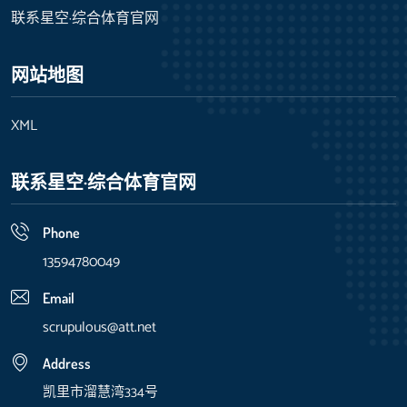
联系星空·综合体育官网
网站地图
XML
联系星空·综合体育官网
Phone
13594780049
Email
scrupulous@att.net
Address
凯里市溜慧湾334号