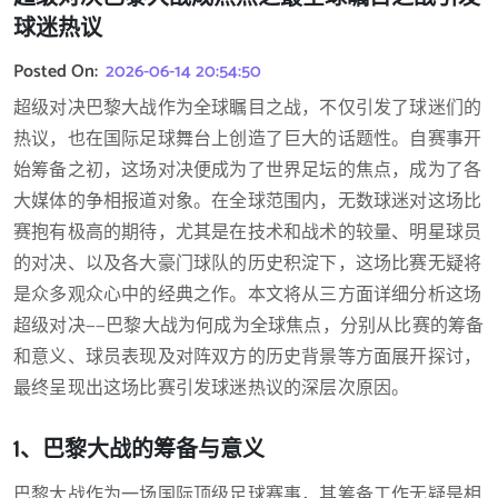
球迷热议
Posted On:
2026-06-14 20:54:50
超级对决巴黎大战作为全球瞩目之战，不仅引发了球迷们的
热议，也在国际足球舞台上创造了巨大的话题性。自赛事开
始筹备之初，这场对决便成为了世界足坛的焦点，成为了各
大媒体的争相报道对象。在全球范围内，无数球迷对这场比
赛抱有极高的期待，尤其是在技术和战术的较量、明星球员
的对决、以及各大豪门球队的历史积淀下，这场比赛无疑将
是众多观众心中的经典之作。本文将从三方面详细分析这场
超级对决——巴黎大战为何成为全球焦点，分别从比赛的筹备
和意义、球员表现及对阵双方的历史背景等方面展开探讨，
最终呈现出这场比赛引发球迷热议的深层次原因。
1、巴黎大战的筹备与意义
巴黎大战作为一场国际顶级足球赛事，其筹备工作无疑是相