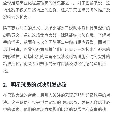
全球足坛商业化程度较高的俱乐部之一。对于巴黎来说，这
场比赛不仅关乎赛场上的胜负，还关乎其国际品牌的推广及
影响力的扩大。
除了商业层面的意义，这场比赛对于球队本身也具有深远的
战略意义。通过这场焦点大战，球队能够检验自我，了解对
手的优劣，从而在未来的国际赛事中做出相应调整。而对于
球迷来说，巴黎大战意味着他们可以见证一场技术与战术的
精彩碰撞。这场比赛的筹备不仅涉及球场设施和时间安排的
精准把控，更关系到赛事的全球传播及球迷情感的深度连
接。
2、明星球员的对决引发热议
在巴黎大战的背后，最引人关注的无疑是那些超级球星的对
决。这些球员不仅是世界足坛的顶级球员，更是无数球迷心
中的偶像。他们的表现直接影响比赛的观赏性和赛事的热