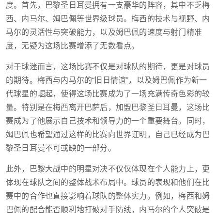
度。首先，巴黎圣日耳曼拥有一支豪华的阵容，其中不乏梅
西、内马尔、姆巴佩等世界级球员。梅西的技术与视野、内
马尔的灵活性与突破能力，以及姆巴佩的速度与射门精准
度，无疑为这场比赛增添了无数看点。
对于球迷而言，这场比赛不仅是对球队的期待，更是对球员
的期待。梅西与内马尔的“旧日情谊”，以及姆巴佩作为新一
代球星的崛起，使得这场比赛成为了一场充满传奇色彩的较
量。特别是在梅西离开巴萨后，加盟巴黎圣日耳曼，这场比
赛成为了他展示自己技术和领导力的一个重要舞台。同时，
姆巴佩也希望通过这样的比赛向世界证明，自己已经成为巴
黎圣日耳曼不可或缺的一部分。
此外，巴黎大战中的明星对决不仅仅体现在个人能力上，更
体现在球队之间的整体战术布局中。球员的表现和他们在比
赛中的合作也直接影响着球队的整体实力。例如，梅西和姆
巴佩的配合能否顺利地打破对手防线，内马尔的个人突破是