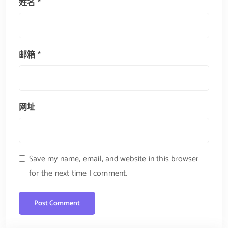
姓名
*
邮箱
*
网址
Save my name, email, and website in this browser
for the next time I comment.