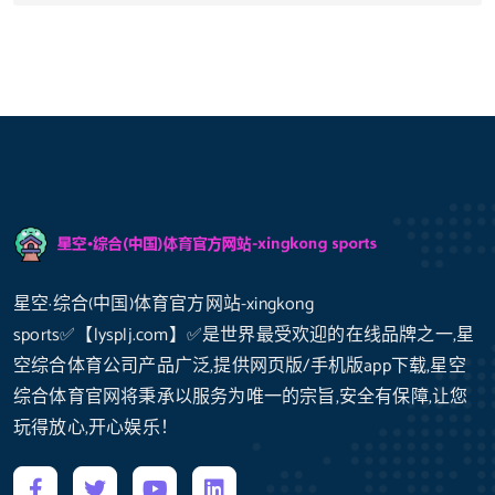
星空·综合(中国)体育官方网站-xingkong
sports✅【lysplj.com】✅是世界最受欢迎的在线品牌之一,星
空综合体育公司产品广泛,提供网页版/手机版app下载,星空
综合体育官网将秉承以服务为唯一的宗旨,安全有保障,让您
玩得放心,开心娱乐！