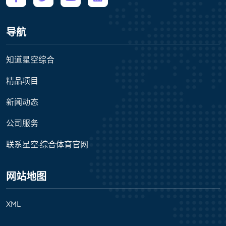
导航
知道星空综合
精品项目
新闻动态
公司服务
联系星空·综合体育官网
网站地图
XML