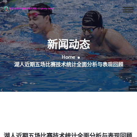
新闻动态
Home
湖人近期五场比赛技术统计全面分析与表现回顾
湖人近期五场比赛技术统计全面分析与表现回顾