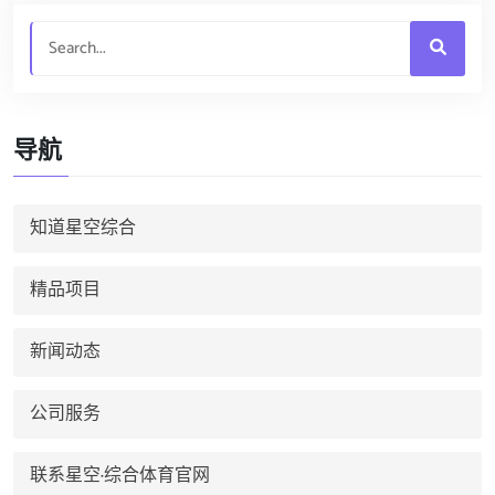
导航
知道星空综合
精品项目
新闻动态
公司服务
联系星空·综合体育官网