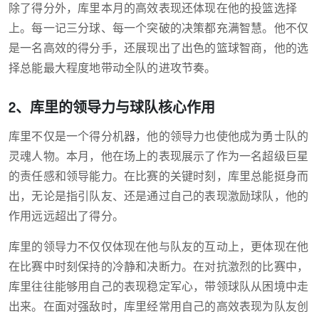
除了得分外，库里本月的高效表现还体现在他的投篮选择
上。每一记三分球、每一个突破的决策都充满智慧。他不仅
是一名高效的得分手，还展现出了出色的篮球智商，他的选
择总能最大程度地带动全队的进攻节奏。
2、库里的领导力与球队核心作用
库里不仅是一个得分机器，他的领导力也使他成为勇士队的
灵魂人物。本月，他在场上的表现展示了作为一名超级巨星
的责任感和领导能力。在比赛的关键时刻，库里总能挺身而
出，无论是指引队友、还是通过自己的表现激励球队，他的
作用远远超出了得分。
库里的领导力不仅仅体现在他与队友的互动上，更体现在他
在比赛中时刻保持的冷静和决断力。在对抗激烈的比赛中，
库里往往能够用自己的表现稳定军心，带领球队从困境中走
出来。在面对强敌时，库里经常用自己的高效表现为队友创