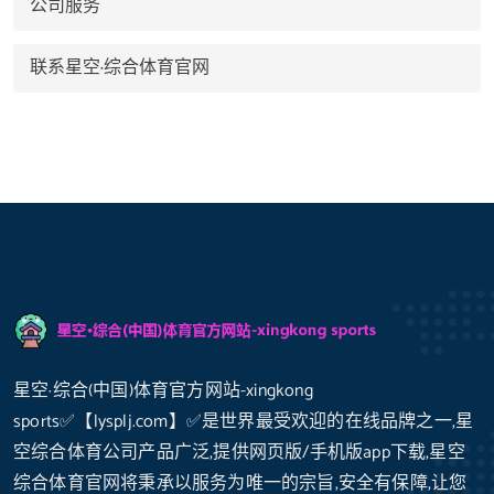
公司服务
联系星空·综合体育官网
星空·综合(中国)体育官方网站-xingkong
sports✅【lysplj.com】✅是世界最受欢迎的在线品牌之一,星
空综合体育公司产品广泛,提供网页版/手机版app下载,星空
综合体育官网将秉承以服务为唯一的宗旨,安全有保障,让您