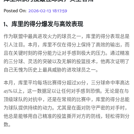
Posted On:
2026-02-13 18:17:59
1、库里的得分爆发与高效表现
作为联盟中最具进攻火力的球员之一，库里的得分表现总是
引人注目。本月，库里不仅在得分上保持了高效的输出，而
且在关键时刻的得分能力让对手感到极大的压力。通过精准
的三分球、灵活的突破以及无解的投篮技术，他再次证明了
自己无愧为历史上最具威胁的进攻球员之一。
本月，库里平均每场比赛得分超过30分，三分球命中率高达
45%以上，这一数据足以让任何对手感到恐惧。无论是在与
顶级球队的对抗中，还是在常规的比赛中，库里的得分总能
为球队提供持续的动力。尤其是在面对防守严密的对手时，
他总是能够用自己精准的投篮撕开对方的防线，轻松得到分
数。