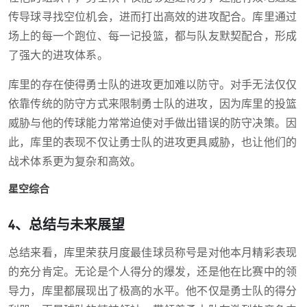
传导球寻找空位机会，进而打出高效的进攻配合。库里通过
场上的每一个跑位、每一记投篮，都与队友默契配合，形成
了强大的进攻体系。
库里的存在使得勇士队的进攻更加难以防守。对手无法仅仅
依靠传统的防守方式来限制勇士队的进攻，因为库里的投篮
威胁与他的传球能力常常迫使对手做出错误的防守决策。因
此，库里的表现不仅让勇士队的进攻更具威胁，也让他们的
战术体系更为复杂和高效。
星空综合
4、总结与未来展望
总结来看，库里荣获月度最佳球员称号是对他本月精彩表现
的充分肯定。无论是个人得分的爆发，还是他在比赛中的领
导力，库里都展现出了极高的水平。他不仅是勇士队的得分